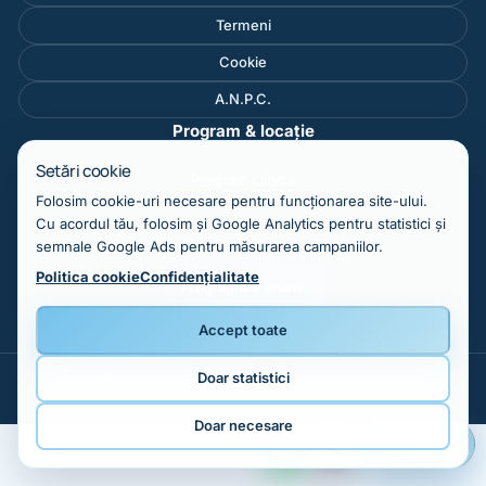
Termeni
Cookie
A.N.P.C.
Program & locație
Setări cookie
Program clinică
Folosim cookie-uri necesare pentru funcționarea site-ului.
Hartă
Cu acordul tău, folosim și Google Analytics pentru statistici și
semnale Google Ads pentru măsurarea campaniilor.
Politica cookie
Confidențialitate
Programare online
Accept toate
Doar statistici
© 2026 Motion Clinic. Toate drepturile rezervate.
Doar necesare
Programare