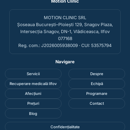
Motion Clinic
MOTION CLINIC SRL
Șoseaua București–Ploiești 129, Snagov Plaza,
Intersecția Snagov, DN-1, Vlădiceasca, Ilfov
077168
Reg. com.: J2026005938009 · CUI: 53575794
Navigare
Servicii
Despre
Recuperare medicală Ilfov
Echipă
Afecțiuni
Programare
Prețuri
Contact
Blog
Confidențialitate