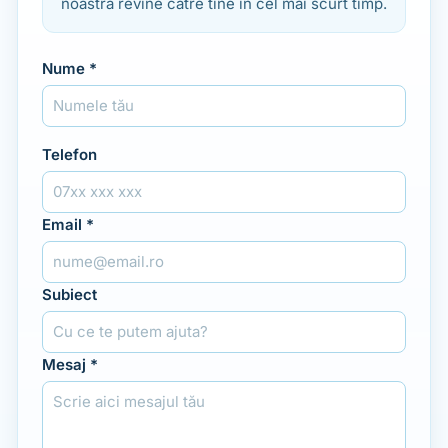
noastră revine către tine în cel mai scurt timp.
Nume *
Telefon
Email *
Subiect
Mesaj *