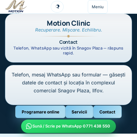
Sari la conținut
Meniu
Caută
Motion Clinic
Recuperare. Mișcare. Echilibru.
Contact
Telefon, WhatsApp sau vizită în Snagov Plaza — răspuns
rapid.
Telefon, mesaj WhatsApp sau formular — găsești
datele de contact și locația în complexul
comercial Snagov Plaza, Ilfov.
Programare online
Servicii
Contact
Sună / Scrie pe WhatsApp
·
0771 438 550