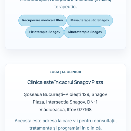
terapeutic.
Recuperare medicală Ilfov
Masaj terapeutic Snagov
Fizioterapie Snagov
Kinetoterapie Snagov
LOCAȚIA CLINICII
Clinica este în cadrul Snagov Plaza
Șoseaua București–Ploiești 129, Snagov
Plaza, Intersecția Snagov, DN-1,
Vlădiceasca, Ilfov 077168
Aceasta este adresa la care vii pentru consultații,
tratamente și programări în clinică.