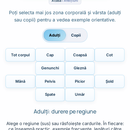
Acasă
Afecțiuni
Poți selecta mai jos zona corporală și vârsta (adulți
sau copii) pentru a vedea exemple orientative.
Adulți
Copii
Tot corpul
Cap
Coapsă
Cot
Genunchi
Gleznă
Mână
Pelvis
Picior
Șold
Spate
Umăr
Adulți: durere pe regiune
Alege o regiune (sus) sau răsfoiește cardurile. În fiecare:
ce înseamnă practic, exemple frecvente, legături către