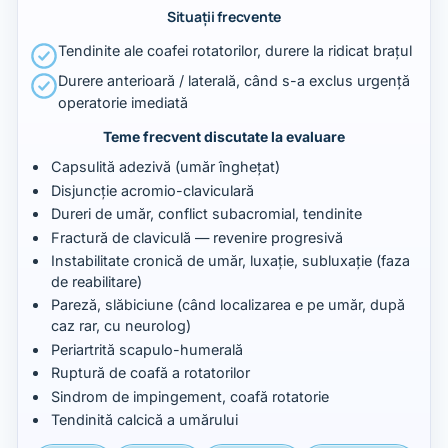
Situații frecvente
Tendinite ale coafei rotatorilor, durere la ridicat brațul
Durere anterioară / laterală, când s-a exclus urgență
operatorie imediată
Teme frecvent discutate la evaluare
Capsulită adezivă (umăr înghețat)
Disjuncție acromio-claviculară
Dureri de umăr, conflict subacromial, tendinite
Fractură de claviculă — revenire progresivă
Instabilitate cronică de umăr, luxație, subluxație (faza
de reabilitare)
Pareză, slăbiciune (când localizarea e pe umăr, după
caz rar, cu neurolog)
Periartrită scapulo-humerală
Ruptură de coafă a rotatorilor
Sindrom de impingement, coafă rotatorie
Tendinită calcică a umărului