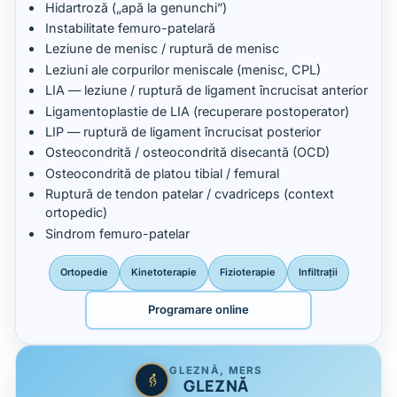
Hidartroză („apă la genunchi”)
Instabilitate femuro-patelară
Leziune de menisc / ruptură de menisc
Leziuni ale corpurilor meniscale (menisc, CPL)
LIA — leziune / ruptură de ligament încrucisat anterior
Ligamentoplastie de LIA (recuperare postoperator)
LIP — ruptură de ligament încrucisat posterior
Osteocondrită / osteocondrită disecantă (OCD)
Osteocondrită de platou tibial / femural
Ruptură de tendon patelar / cvadriceps (context
ortopedic)
Sindrom femuro-patelar
Ortopedie
Kinetoterapie
Fizioterapie
Infiltrații
Programare online
GLEZNĂ, MERS
GLEZNĂ