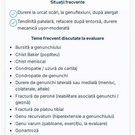
Situații frecvente
Durere la urcat scări, la genuflexiuni, după alergat
Tendinită patelară, refacere după entorsă, durere
mecanică ușor–moderată
Teme frecvent discutate la evaluare
Bursită a genunchiului
Chist Baker (popliteu)
Chist meniscal
Condropatie / uzură de cartilaj
Condropatie de genunchi
Durere de genunchi laterală sau medială (menisc,
colaterale, altele)
Fractură de peroné (reabilitare asociată genunchi /
gleznă)
Fractură de platou tibial
Genu recurvatum (hiperextensie a genunchiului)
Genu varum (șabloane, exercițiu, la evaluare)
Gonartroză