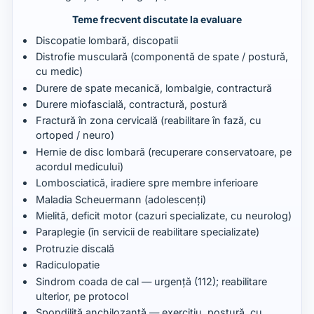
Teme frecvent discutate la evaluare
Discopatie lombară, discopatii
Distrofie musculară (componentă de spate / postură,
cu medic)
Durere de spate mecanică, lombalgie, contractură
Durere miofascială, contractură, postură
Fractură în zona cervicală (reabilitare în fază, cu
ortoped / neuro)
Hernie de disc lombară (recuperare conservatoare, pe
acordul medicului)
Lombosciatică, iradiere spre membre inferioare
Maladia Scheuermann (adolescenți)
Mielită, deficit motor (cazuri specializate, cu neurolog)
Paraplegie (în servicii de reabilitare specializate)
Protruzie discală
Radiculopatie
Sindrom coada de cal — urgență (112); reabilitare
ulterior, pe protocol
Spondilită anchilozantă — exercițiu, postură, cu