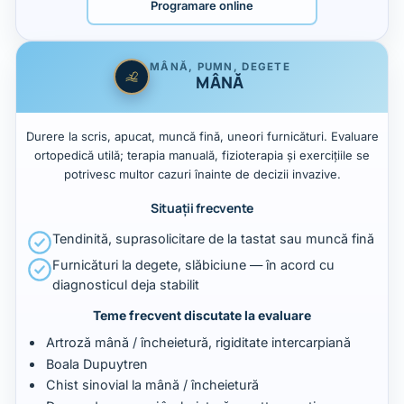
Programare online
MÂNĂ, PUMN, DEGETE
MÂNĂ
Durere la scris, apucat, muncă fină, uneori furnicături. Evaluare
ortopedică utilă; terapia manuală, fizioterapia și exercițiile se
potrivesc multor cazuri înainte de decizii invazive.
Situații frecvente
Tendinită, suprasolicitare de la tastat sau muncă fină
Furnicături la degete, slăbiciune — în acord cu
diagnosticul deja stabilit
Teme frecvent discutate la evaluare
Artroză mână / încheietură, rigiditate intercarpiană
Boala Dupuytren
Chist sinovial la mână / încheietură