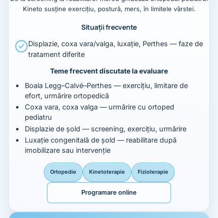
Kineto susține exercițiu, postură, mers, în limitele vârstei.
Situații frecvente
Displazie, coxa vara/valga, luxație, Perthes — faze de
tratament diferite
Teme frecvent discutate la evaluare
Boala Legg–Calvé–Perthes — exercițiu, limitare de
efort, urmărire ortopedică
Coxa vara, coxa valga — urmărire cu ortoped
pediatru
Displazie de șold — screening, exercițiu, urmărire
Luxație congenitală de șold — reabilitare după
imobilizare sau intervenție
Ortopedie
Kinetoterapie
Fizioterapie
Programare online