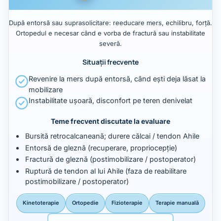
După entorsă sau suprasolicitare: reeducare mers, echilibru, forță.
Ortopedul e necesar când e vorba de fractură sau instabilitate
severă.
Situații frecvente
Revenire la mers după entorsă, când ești deja lăsat la
mobilizare
Instabilitate ușoară, disconfort pe teren denivelat
Teme frecvent discutate la evaluare
Bursită retrocalcaneană; durere călcai / tendon Ahile
Entorsă de gleznă (recuperare, propriocepție)
Fractură de gleznă (postimobilizare / postoperator)
Ruptură de tendon al lui Ahile (faza de reabilitare
postimobilizare / postoperator)
Kinetoterapie
Ortopedie
Fizioterapie
Terapie manuală