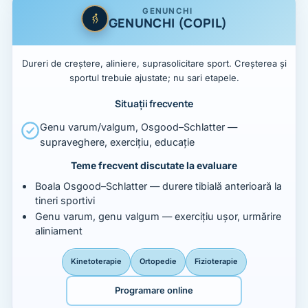
GENUNCHI
GENUNCHI (COPIL)
Dureri de creștere, aliniere, suprasolicitare sport. Creșterea și
sportul trebuie ajustate; nu sari etapele.
Situații frecvente
Genu varum/valgum, Osgood–Schlatter —
supraveghere, exercițiu, educație
Teme frecvent discutate la evaluare
Boala Osgood–Schlatter — durere tibială anterioară la
tineri sportivi
Genu varum, genu valgum — exercițiu ușor, urmărire
aliniament
Kinetoterapie
Ortopedie
Fizioterapie
Programare online