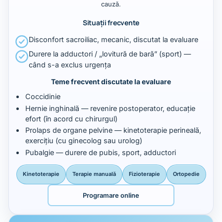
cauză.
Situații frecvente
Disconfort sacroiliac, mecanic, discutat la evaluare
Durere la adductori / „lovitură de bară” (sport) —
când s-a exclus urgența
Teme frecvent discutate la evaluare
Coccidinie
Hernie inghinală — revenire postoperator, educație
efort (în acord cu chirurgul)
Prolaps de organe pelvine — kinetoterapie perineală,
exercițiu (cu ginecolog sau urolog)
Pubalgie — durere de pubis, sport, adductori
Kinetoterapie
Terapie manuală
Fizioterapie
Ortopedie
Programare online