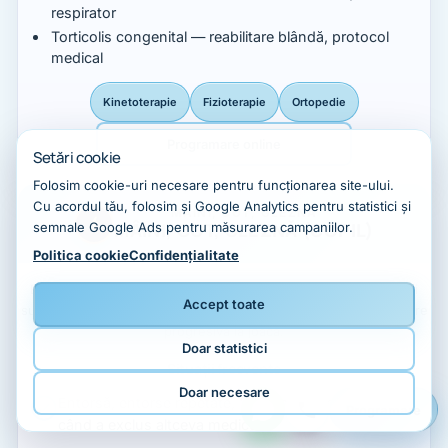
respirator
Torticolis congenital — reabilitare blândă, protocol
medical
Kinetoterapie
Fizioterapie
Ortopedie
Programare online
Setări cookie
Folosim cookie-uri necesare pentru funcționarea site-ului.
Cu acordul tău, folosim și Google Analytics pentru statistici și
MÂINI, COT, GLEZNĂ
MÂINI, COT, GLEZNĂ (COPIL)
semnale Google Ads pentru măsurarea campaniilor.
Politica cookie
Confidențialitate
Entorse, dureri de suprasolicitare la sport sau creștere. Părinții
Accept toate
sunt parte din revenire: respectarea repausului, apoi reîntoarcere
progresivă la joacă.
Doar statistici
Situații frecvente
Doar necesare
Entorsă, entorse repetate, “durere de creștere” doar
Programare
când a exclus altceva medicul