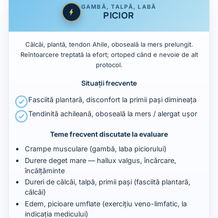
GAMBĂ, TALPĂ, LABĂ
PICIOR
Călcâi, plantă, tendon Ahile, oboseală la mers prelungit.
Reîntoarcere treptată la efort; ortoped când e nevoie de alt
protocol.
Situații frecvente
Fasciită plantară, disconfort la primii pași dimineața
Tendinită achileană, oboseală la mers / alergat ușor
Teme frecvent discutate la evaluare
Crampe musculare (gambă, laba piciorului)
Durere deget mare — hallux valgus, încărcare,
încălțăminte
Dureri de călcâi, talpă, primii pași (fasciită plantară,
călcâi)
Edem, picioare umflate (exercițiu veno-limfatic, la
indicația medicului)