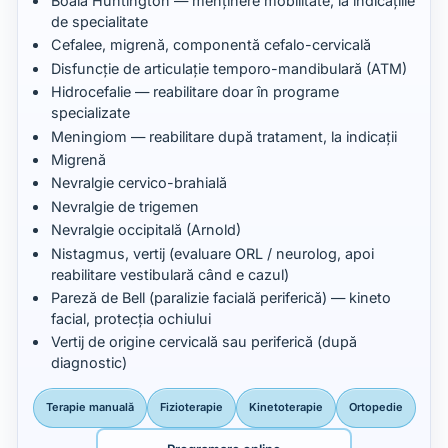
Boală Huntington — menținere mobilitate, la indicațiile
de specialitate
Cefalee, migrenă, componentă cefalo-cervicală
Disfuncție de articulație temporo-mandibulară (ATM)
Hidrocefalie — reabilitare doar în programe
specializate
Meningiom — reabilitare după tratament, la indicații
Migrenă
Nevralgie cervico-brahială
Nevralgie de trigemen
Nevralgie occipitală (Arnold)
Nistagmus, vertij (evaluare ORL / neurolog, apoi
reabilitare vestibulară când e cazul)
Pareză de Bell (paralizie facială periferică) — kineto
facial, protecția ochiului
Vertij de origine cervicală sau periferică (după
diagnostic)
Terapie manuală
Fizioterapie
Kinetoterapie
Ortopedie