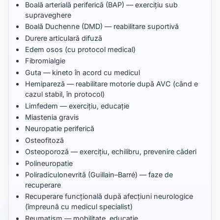
Boală arterială periferică (BAP) — exercițiu sub
supraveghere
Boală Duchenne (DMD) — reabilitare suportivă
Durere articulară difuză
Edem osos (cu protocol medical)
Fibromialgie
Guta — kineto în acord cu medicul
Hemipareză — reabilitare motorie după AVC (când e
cazul stabil, în protocol)
Limfedem — exercițiu, educație
Miastenia gravis
Neuropatie periferică
Osteofitoză
Osteoporoză — exercițiu, echilibru, prevenire căderi
Polineuropatie
Poliradiculonevrită (Guillain–Barré) — faze de
recuperare
Recuperare funcțională după afecțiuni neurologice
(împreună cu medicul specialist)
Reumatism — mobilitate, educație