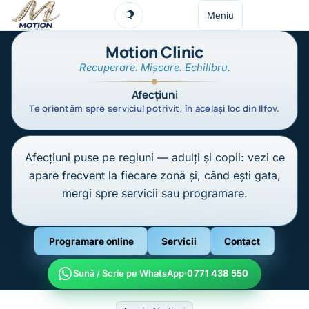
Sari la conținut
Meniu
Caută
Motion Clinic
Recuperare. Mișcare. Echilibru.
Afecțiuni
Te orientăm spre serviciul potrivit, în același loc din Ilfov.
Afecțiuni puse pe regiuni — adulți și copii: vezi ce
apare frecvent la fiecare zonă și, când ești gata,
mergi spre servicii sau programare.
Programare online
Servicii
Contact
Sună / Scrie pe WhatsApp
·
0771 438 550