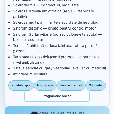
Sclerodermie — contracturi, mobilitate
Scleroză laterală amiotrofică (ALS) — reabilitare
paliativă
Scleroză multiplă (în limitele acordate de neurolog)
Sindrom distonic — kineto pentru control motor
Sindrom Guillain–Barré (poliradiculonevrită acută) —
faze de recuperare
Tendinită ahileană (și localizări asociate la picior /
gleznă)
Tetrapareză spastică (când protocolul o permite la
nivel ambulatoriu)
Tinitus asociat cu gât / vestibular (evaluat cu medicul)
Întindere musculară
Kinetoterapie
Fizioterapie
Terapie manuală
Ortopedie
Programare online
CEFALEE, GÂT, TENSIUNE