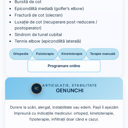
Bursită de cot
Epicondilită medială (golfer’s elbow)
Fractură de cot (olecran)
Luxație de cot (recuperare post-reducere /
postoperator)
Sindrom de tunel cubital
Tennis elbow (epicondilită laterală)
Ortopedie
Fizioterapie
Kinetoterapie
Terapie manuală
Programare online
ARTICULAȚIE, STABILITATE
GENUNCHI
Durere la scări, alergat, instabilitate sau edem. Pașii îi așezăm
împreună cu indicațiile medicului: ortoped, kinetoterapie,
fizioterapie, infiltrații doar când e cazul.