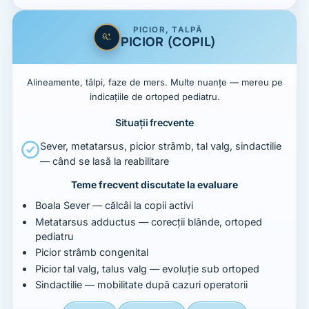
PICIOR, TALPĂ
PICIOR (COPIL)
Alineamente, tălpi, faze de mers. Multe nuanțe — mereu pe
indicațiile de ortoped pediatru.
Situații frecvente
Sever, metatarsus, picior strâmb, tal valg, sindactilie
— când se lasă la reabilitare
Teme frecvent discutate la evaluare
Boala Sever — călcâi la copii activi
Metatarsus adductus — corecții blânde, ortoped
pediatru
Picior strâmb congenital
Picior tal valg, talus valg — evoluție sub ortoped
Sindactilie — mobilitate după cazuri operatorii