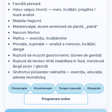
Fasciită plantară
Halux valgus (mont) — mers, încălțări, pregătire /
după analize
Maladia Haglund
Metatarsalgie, durere anterioară de plantă, „piatră”
Neurom Morton
Platfus — exercițiu, încălțăminte
Pronație, supinație — analiză a mersului, încălțări,
alergat
Ruptură de mușchi gastrocnemic (durere de gambă)
Ruptură de tendon Ahile (reabilitare în fază, menținută
lângă picior / gleznă)
Sindromul picioarelor neliniștite — exercițiu, educație,
adesea reumatolog
Fizioterapie
Kinetoterapie
Terapie manuală
Ortopedie
Programare online