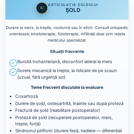
ARTICULAȚIA ȘOLDULUI
ȘOLD
Durere la mers, la trepte, nocturnă sau în efort. Consult ortopedic
orientează; kinetoterapie, fizioterapie, infiltrații doar prin rețeta
medicului specializat.
Situații frecvente
Bursită trohanteriană, disconfort lateral la mers
Durere mecanică la trepte, la ridicare de pe scaun
(uzual, fără urgență azi)
Teme frecvent discutate la evaluare
Coxartroză
Durere de șold, osteoartrită, înainte sau după proteză
Fractură de șold (reabilitare postoperator)
Proteză de șold (recuperare postoperator, mers,
trepte, forță)
Sindromul piriform (durere fesă, iradiere — diferențial