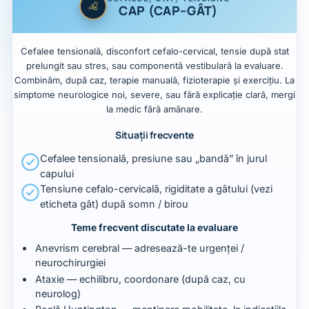
CAP (CAP–GÂT)
Cefalee tensională, disconfort cefalo-cervical, tensie după stat
prelungit sau stres, sau componentă vestibulară la evaluare.
Combinăm, după caz, terapie manuală, fizioterapie și exercițiu. La
simptome neurologice noi, severe, sau fără explicație clară, mergi
la medic fără amânare.
Situații frecvente
Cefalee tensională, presiune sau „bandă” în jurul
capului
Tensiune cefalo-cervicală, rigiditate a gâtului (vezi
eticheta gât) după somn / birou
Teme frecvent discutate la evaluare
Anevrism cerebral — adresează-te urgenței /
neurochirurgiei
Ataxie — echilibru, coordonare (după caz, cu
neurolog)