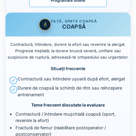
Programare online
FAȚĂ, SPATE COAPSĂ
COAPSĂ
Contractură, întindere, durere la efort sau revenire la alergat.
Progresie treptată; la durere bruscă severă, umflare sau
suspiciune de ruptură, adresează-te ortopedului sau urgențelor.
Situații frecvente
Contractură sau întindere ușoară după efort, alergat
Durere de coapsă la schimb de ritm sau reîncepere
antrenament
Teme frecvent discutate la evaluare
Contractură / întindere mușchială coapsă (sport,
revenire la efort)
Fractură de femur (reabilitare postoperator /
postconservator)