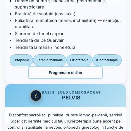
Durere de pumn și încheietură, posttraumatic,
suprasolicitare
Fractură de scafoid (navicular)
Poliartrită reumatoidă (mână, încheietură) — exercițiu,
mobilitate
Sindrom de tunel carpian
Tendinită de De Quervain
Tendinită la mână / încheietură
Ortopedie
Terapie manuală
Fizioterapie
Kinetoterapie
Programare online
BAZIN, ȘOLD LOMBOSACRAT
PELVIS
Disconfort sacroiliac, pubalgie, durere lombo-pelviană, sarcină
(doar cât permite medicul tău). Kinetoterapia pune accent pe
control și stabilitate; la nevoie, ortoped / ginecolog în funcție de