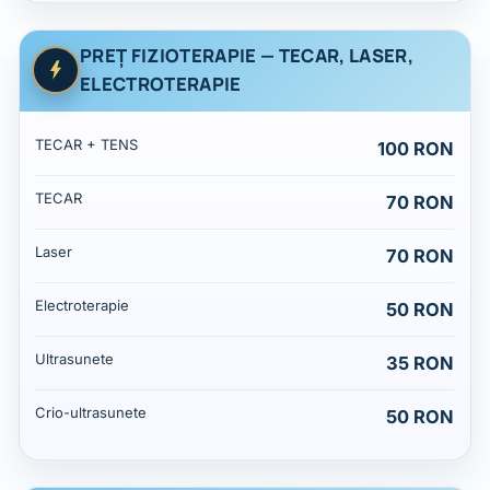
PREȚ FIZIOTERAPIE — TECAR, LASER,
ELECTROTERAPIE
Prețuri: Preț fizioterapie — TECAR, laser, electroterapie
Serviciu
Preț
TECAR + TENS
100 RON
TECAR
70 RON
Laser
70 RON
Electroterapie
50 RON
Ultrasunete
35 RON
Crio-ultrasunete
50 RON