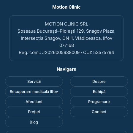
Motion Clinic
MOTION CLINIC SRL
Șoseaua București–Ploiești 129, Snagov Plaza,
Intersecția Snagov, DN-1, Vlădiceasca, Ilfov
077168
Reg. com.: J2026005938009 · CUI: 53575794
Navigare
Servicii
Despre
Recuperare medicală Ilfov
Echipă
Afecțiuni
Programare
Prețuri
Contact
Blog