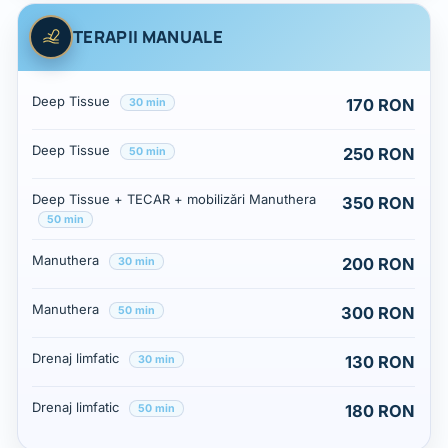
TERAPII MANUALE
Prețuri: Terapii manuale
Serviciu
Preț
Deep Tissue
170 RON
30 min
Deep Tissue
250 RON
50 min
Deep Tissue + TECAR + mobilizări Manuthera
350 RON
50 min
Manuthera
200 RON
30 min
Manuthera
300 RON
50 min
Drenaj limfatic
130 RON
30 min
Drenaj limfatic
180 RON
50 min