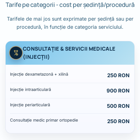
Tarife pe categorii - cost per ședință/procedură
Tarifele de mai jos sunt exprimate per ședință sau per
procedură, în funcție de categoria serviciului.
CONSULTAȚIE & SERVICII MEDICALE
(INJECȚII)
Prețuri: Consultație & servicii medicale (injecții)
Serviciu
Preț
Injecție dexametazonă + xilină
250 RON
Injecție intraarticulară
900 RON
Injecție periarticulară
500 RON
Consultație medic primar ortopedie
250 RON