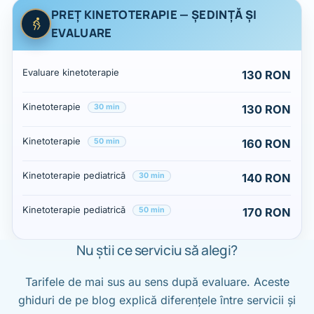
PREȚ KINETOTERAPIE — ȘEDINȚĂ ȘI
EVALUARE
Prețuri: Preț kinetoterapie — ședință și evaluare
Serviciu
Preț
Evaluare kinetoterapie
130 RON
Kinetoterapie
130 RON
30 min
Kinetoterapie
160 RON
50 min
Kinetoterapie pediatrică
140 RON
30 min
Kinetoterapie pediatrică
170 RON
50 min
Nu știi ce serviciu să alegi?
Tarifele de mai sus au sens după evaluare. Aceste
ghiduri de pe blog explică diferențele între servicii și