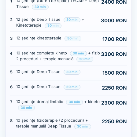
10 ședințe (Dureri de spate) TECAR + Deep
1
2400 RON
Tissue
30 min
12 ședințe Deep Tissue
+
2
3000 RON
30 min
Kinetoterapie
30 min
12 ședințe kinetoterapie
3
1700 RON
50 min
10 ședințe complete kineto
+ fizio
4
3300 RON
30 min
2 proceduri + terapie manuală
30 min
10 ședințe Deep Tissue
5
1500 RON
30 min
10 ședințe Deep Tissue
6
2250 RON
50 min
10 ședințe drenaj limfatic
+ kineto
7
2300 RON
30 min
30 min
10 ședințe fizioterapie (2 proceduri) +
8
2250 RON
terapie manuală Deep Tissue
30 min