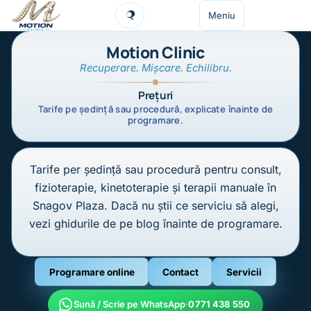
Sari la conținut
Meniu
Caută
Motion Clinic
Recuperare. Mișcare. Echilibru.
Prețuri
Tarife pe ședință sau procedură, explicate înainte de
programare.
Tarife per ședință sau procedură pentru consult,
fizioterapie, kinetoterapie și terapii manuale în
Snagov Plaza. Dacă nu știi ce serviciu să alegi,
vezi ghidurile de pe blog înainte de programare.
Programare online
Contact
Servicii
Sună / Scrie pe WhatsApp
·
0771 438 550