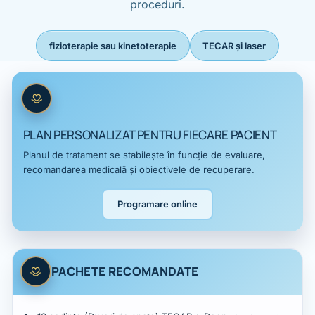
proceduri.
fizioterapie sau kinetoterapie
TECAR și laser
PLAN PERSONALIZAT PENTRU FIECARE PACIENT
Planul de tratament se stabilește în funcție de evaluare,
recomandarea medicală și obiectivele de recuperare.
Programare online
PACHETE RECOMANDATE
Pachete recomandate: conținut și preț
Număr
Pachet
Preț