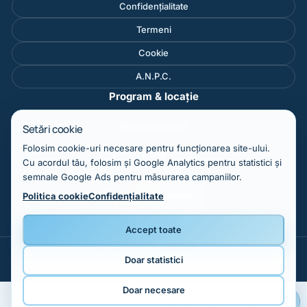
Confidențialitate
Termeni
Cookie
A.N.P.C.
Program & locație
Program clinică
Setări cookie
Folosim cookie-uri necesare pentru funcționarea site-ului.
Hartă
Cu acordul tău, folosim și Google Analytics pentru statistici și
semnale Google Ads pentru măsurarea campaniilor.
Programare online
Politica cookie
Confidențialitate
Accept toate
© 2026 Motion Clinic. Toate drepturile rezervate.
Doar statistici
Doar necesare
Programare