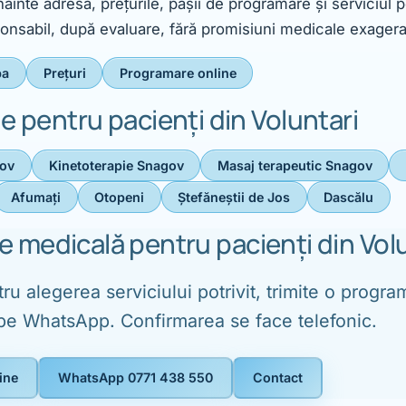
nainte adresa, prețurile, pașii de programare și serviciul p
ponsabil, după evaluare, fără promisiuni medicale exagera
pa
Prețuri
Programare online
ile pentru pacienți din Voluntari
gov
Kinetoterapie Snagov
Masaj terapeutic Snagov
Afumați
Otopeni
Ștefăneștii de Jos
Dascălu
 medicală pentru pacienți din Volu
ru alegerea serviciului potrivit, trimite o progr
 pe WhatsApp. Confirmarea se face telefonic.
ine
WhatsApp 0771 438 550
Contact