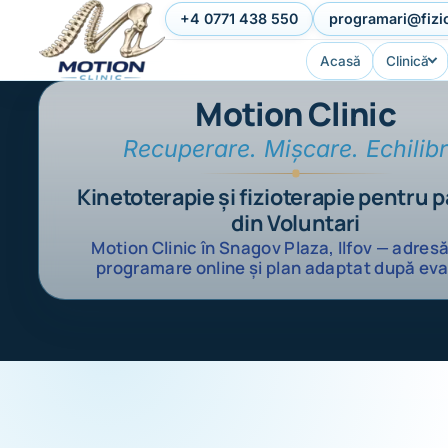
Sari la conținut
+4 0771 438 550
programari@fizi
Acasă
Clinică
Motion Clinic
Recuperare. Mișcare. Echilibr
Kinetoterapie și fizioterapie pentru p
din Voluntari
Motion Clinic în Snagov Plaza, Ilfov — adresă
programare online și plan adaptat după eva