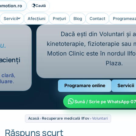
omotion.ro
Caută
Servicii
Afecțiuni
Prețuri
Blog
Contact
Programeaz
Dacă ești din Voluntari și 
kinetoterapie, fizioterapie sau 
u.
Motion Clinic este în nordul Ilf
acienți
Plaza.
 clară,
luare.
Programare online
Servicii
Sună / Scrie pe WhatsApp
·
07
Acasă
Recuperare medicală Ilfov
Voluntari
Răspuns scurt