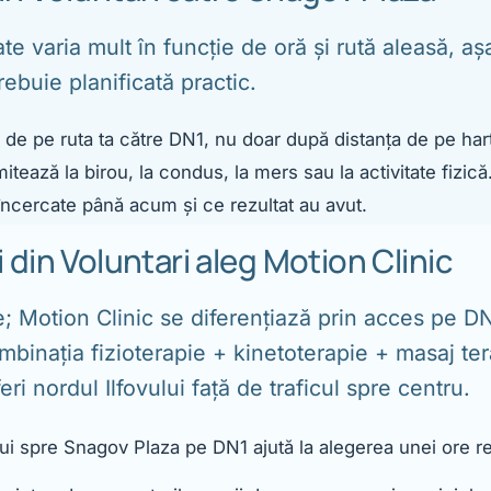
ate varia mult în funcție de oră și rută aleasă, 
rebuie planificată practic.
l de pe ruta ta către DN1, nu doar după distanța de pe har
tează la birou, la condus, la mers sau la activitate fizică
ncercate până acum și ce rezultat au avut.
 din Voluntari aleg Motion Clinic
e; Motion Clinic se diferențiază prin acces pe DN
ombinația fizioterapie + kinetoterapie + masaj t
ri nordul Ilfovului față de traficul spre centru.
lui spre Snagov Plaza pe DN1 ajută la alegerea unei ore r