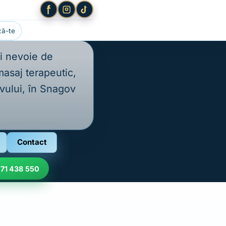
ă-te
ai nevoie de
masaj terapeutic,
ovului, în Snagov
Contact
71 438 550