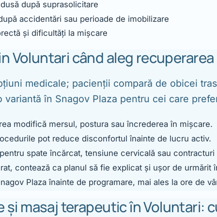
edusă după suprasolicitare
după accidentări sau perioade de imobilizare
ectă și dificultăți la mișcare
in Voluntari când aleg recuperarea
țiuni medicale; pacienții compară de obicei tras
 o variantă în Snagov Plaza pentru cei care prefer
rea modifică mersul, postura sau încrederea în mișcare.
rocedurile pot reduce disconfortul înainte de lucru activ.
 pentru spate încărcat, tensiune cervicală sau contracturi
t, contează ca planul să fie explicat și ușor de urmărit în
 Snagov Plaza înainte de programare, mai ales la ore de vâr
e și masaj terapeutic în Voluntari: 