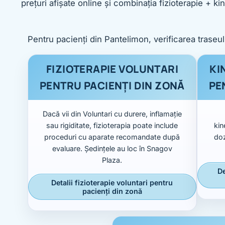
prețuri afișate online și combinația fizioterapie + k
Pentru pacienți din Pantelimon, verificarea traseu
FIZIOTERAPIE VOLUNTARI
KI
PENTRU PACIENȚI DIN ZONĂ
PE
Dacă vii din Voluntari cu durere, inflamație
sau rigiditate, fizioterapia poate include
kin
proceduri cu aparate recomandate după
doz
evaluare. Ședințele au loc în Snagov
Plaza.
De
Detalii fizioterapie voluntari pentru
pacienți din zonă