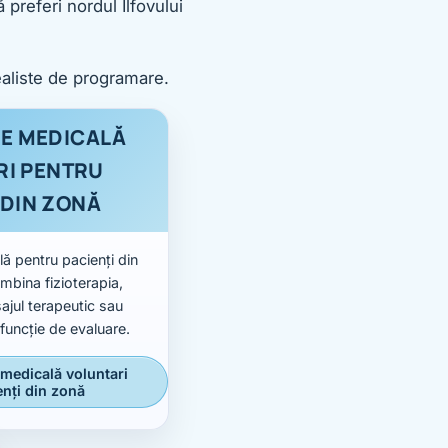
 preferi nordul Ilfovului
ealiste de programare.
E MEDICALĂ
RI PENTRU
 DIN ZONĂ
ă pentru pacienți din
mbina fizioterapia,
ajul terapeutic sau
 funcție de evaluare.
 medicală voluntari
enți din zonă