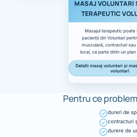
MASAJ VOLUNTARI 
TERAPEUTIC VOL
Masajul terapeutic poate f
pacienții din Voluntari pent
musculară, contracturi sau
local, ca parte dintr-un pla
Detalii masaj voluntari și ma
voluntari
Pentru ce probleme
dureri de sp
contracturi 
durere de u