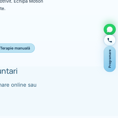
otrivit. Echipa Motion
te.
Terapie manuală
Programare
ntari
amare online sau