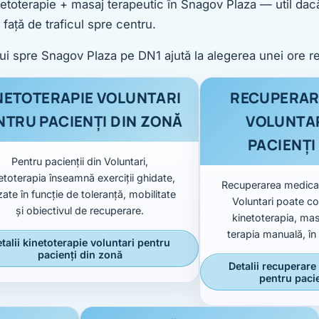
inetoterapie + masaj terapeutic în Snagov Plaza — util dacă
față de traficul spre centru.
lui spre Snagov Plaza pe DN1 ajută la alegerea unei ore r
NETOTERAPIE VOLUNTARI
RECUPERAR
NTRU PACIENȚI DIN ZONĂ
VOLUNTA
PACIENȚI
Pentru pacienții din Voluntari,
etoterapia înseamnă exerciții ghidate,
Recuperarea medical
ate în funcție de toleranță, mobilitate
Voluntari poate co
și obiectivul de recuperare.
kinetoterapia, mas
terapia manuală, în
talii kinetoterapie voluntari pentru
pacienți din zonă
Detalii recuperare
pentru paci