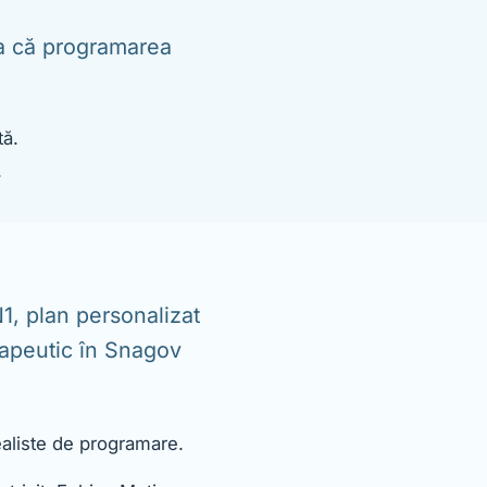
așa că programarea
tă.
.
1, plan personalizat
erapeutic în Snagov
ealiste de programare.