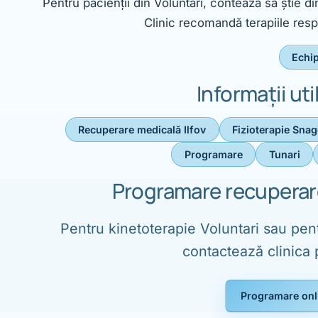
Pentru pacienții din Voluntari, contează să știe di
Clinic recomandă terapiile res
Echi
Informații ut
Recuperare medicală Ilfov
Fizioterapie Sna
Programare
Tunari
Programare recuperare
Pentru kinetoterapie Voluntari sau pent
contactează clinica
Programare onl