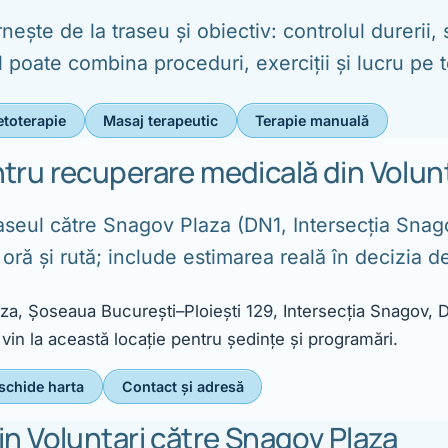
nește de la traseu și obiectiv: controlul durerii, 
ul poate combina proceduri, exerciții și lucru pe
etoterapie
Masaj terapeutic
Terapie manuală
ntru recuperare medicală din Volunt
raseul către Snagov Plaza (DN1, Intersecția Snag
oră și rută; include estimarea reală în decizia 
aza, Șoseaua București–Ploiești 129, Intersecția Snagov, D
 vin la această locație pentru ședințe și programări.
schide harta
Contact și adresă
din Voluntari către Snagov Plaza