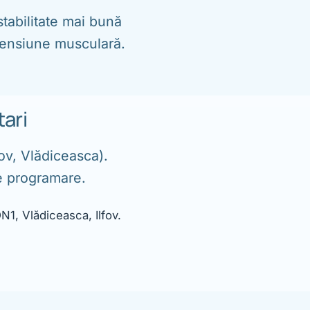
stabilitate mai bună
 tensiune musculară.
ari
ov, Vlădiceasca).
de programare.
N1, Vlădiceasca, Ilfov.