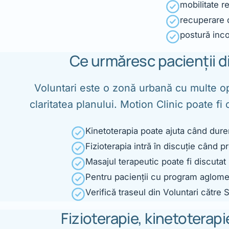
mobilitate r
recuperare 
postură incor
Ce urmăresc pacienții d
Voluntari este o zonă urbană cu multe op
claritatea planului. Motion Clinic poate fi
Kinetoterapia poate ajuta când dure
Fizioterapia intră în discuție când p
Masajul terapeutic poate fi discutat
Pentru pacienții cu program aglomera
Verifică traseul din Voluntari către
Fizioterapie, kinetoterapi