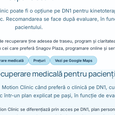
inic poate fi o opțiune pe DN1 pentru kinetoterap
c. Recomandarea se face după evaluare, în func
pacientului.
 de recuperare ține adesea de traseu, program și claritatea
ru cei care preferă Snagov Plaza, programare online și serv
rare medicală
Prețuri
Vezi pe Google Maps
recuperare medicală pentru pacienți
ul Motion Clinic când preferă o clinică pe DN1, cu
ic într-un plan explicat pe pași, în funcție de eva
tion Clinic se diferențiază prin acces pe DN1, plan person