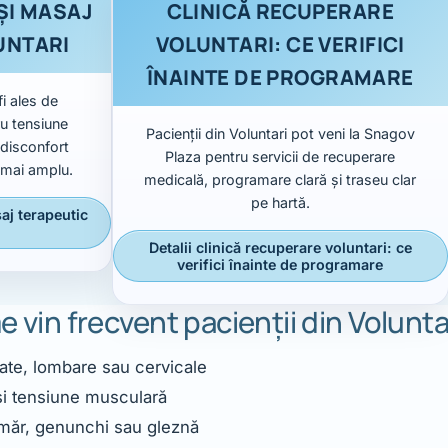
ȘI MASAJ
CLINICĂ RECUPERARE
UNTARI
VOLUNTARI: CE VERIFICI
ÎNAINTE DE PROGRAMARE
i ales de
ru tensiune
Pacienții din Voluntari pot veni la Snagov
 disconfort
Plaza pentru servicii de recuperare
n mai amplu.
medicală, programare clară și traseu clar
pe hartă.
saj terapeutic
Detalii clinică recuperare voluntari: ce
verifici înainte de programare
 vin frecvent pacienții din Volunta
ate, lombare sau cervicale
și tensiune musculară
măr, genunchi sau gleznă