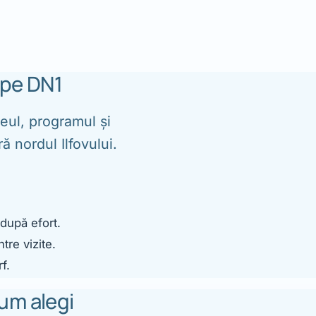
 pe DN1
eul, programul și
ă nordul Ilfovului.
 după efort.
tre vizite.
f.
cum alegi