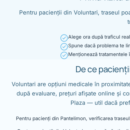
Pentru pacienții din Voluntari, traseul po
t
Alege ora după traficul rea
Spune dacă problema te limi
Menționează tratamentele î
De ce pacienții
Voluntari are opțiuni medicale în proximitat
după evaluare, prețuri afișate online și c
Plaza — util dacă prefe
Pentru pacienți din Pantelimon, verificarea traseu