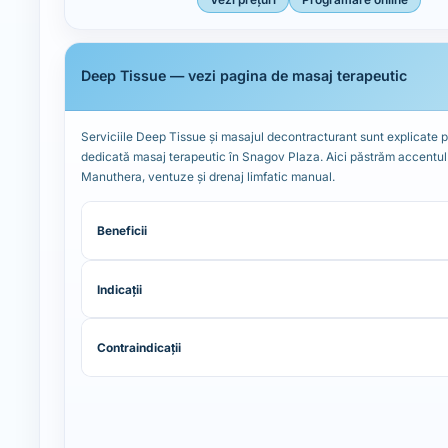
Deep Tissue — vezi pagina de masaj terapeutic
Serviciile Deep Tissue și masajul decontracturant sunt explicate 
dedicată masaj terapeutic în Snagov Plaza. Aici păstrăm accentul 
Manuthera, ventuze și drenaj limfatic manual.
Beneficii
Indicații
Contraindicații