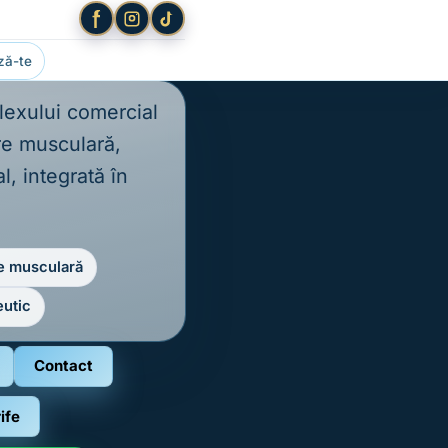
ză-te
lexului comercial
re musculară,
l, integrată în
e musculară
eutic
Contact
ife