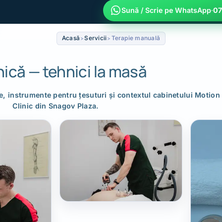
Sună / Scrie pe WhatsApp
·
07
Acasă
Servicii
Terapie manuală
inică — tehnici la masă
, instrumente pentru țesuturi și contextul cabinetului Motion
Clinic din Snagov Plaza.