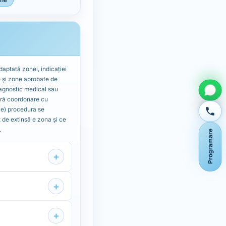
daptată zonei, indicației
ee și zone aprobate de
iagnostic medical sau
ără coordonare cu
ive) procedura se
 de extinsă e zona și ce
.
Programare
+
+
+