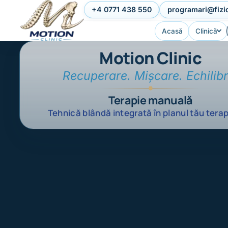
Sari la conținut
+4 0771 438 550
programari@fizi
Acasă
Clinică
Motion Clinic
Recuperare. Mișcare. Echilibr
Terapie manuală
Tehnică blândă integrată în planul tău tera