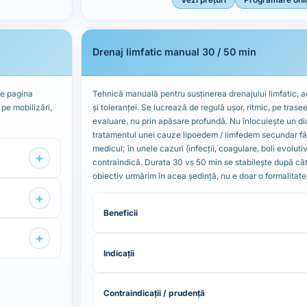
Drenaj limfatic manual 30 / 50 min
pe pagina
Tehnică manuală pentru susținerea drenajului limfatic, a
pe mobilizări,
și toleranței. Se lucrează de regulă ușor, ritmic, pe tras
evaluare, nu prin apăsare profundă. Nu înlocuiește un d
tratamentul unei cauze lipoedem / limfedem secundar f
medicul; în unele cazuri (infecții, coagulare, boli evolut
+
contraindică. Durata 30 vs 50 min se stabilește după cât
obiectiv urmărim în acea ședință, nu e doar o formalitate
+
Beneficii
+
Indicații
Contraindicații / prudență