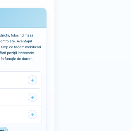
tricții, folosind masa
ontrolate. Avantajul
n timp ce facem mobilizări
fără poziții incomode.
 în funcție de durere,
+
+
+
ine