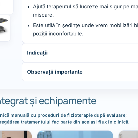
Ajută terapeutul să lucreze mai sigur pe mai
mișcare.
Este utilă în ședințe unde vrem mobilizări bl
poziții inconfortabile.
Indicații
Observații importante
ntegrat și echipamente
nică manuală cu proceduri de fizioterapie după evaluare;
gătirea tratamentului fac parte din același flux în clinică.