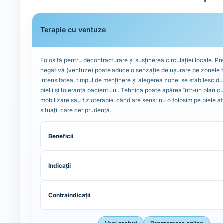
Terapie cu ventuze
Folosită pentru decontracturare și susținerea circulației locale. P
negativă (ventuze) poate aduce o senzație de ușurare pe zonele t
intensitatea, timpul de menținere și alegerea zonei se stabilesc d
pielii și toleranța pacientului. Tehnica poate apărea într-un plan cu
mobilizare sau fizioterapie, când are sens; nu o folosim pe piele a
situații care cer prudență.
Beneficii
Indicații
Contraindicații
Vezi prețuri
Programare online