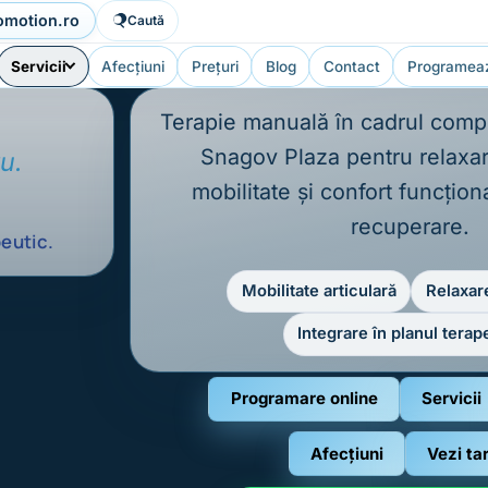
omotion.ro
Caută
Servicii
Afecțiuni
Prețuri
Blog
Contact
Programea
Terapie manuală în cadrul comp
Snagov Plaza pentru relaxa
u.
mobilitate și confort funcționa
recuperare.
peutic.
Mobilitate articulară
Relaxar
Integrare în planul terap
Programare online
Servicii
Afecțiuni
Vezi tar