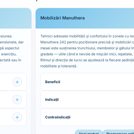
Mobilizări Manuthera
resiunea
Tehnici adresate mobilității și confortului în zonele cu res
ensionate, dar
Manuthera 242 pentru poziționare precisă și mobilizări c
upă aspectul
mesei este susținerea trunchiului, membrelor și gâtului î
 exercițiu,
gradate — utile când e nevoie de mișcări mici, repetate, 
fectată sau în
Ritmul și direcția de lucru se ajustează la fiecare ședință
mobilitate și toleranță.
+
Beneficii
+
Indicații
+
Contraindicații
Vezi prețuri
Programare onl