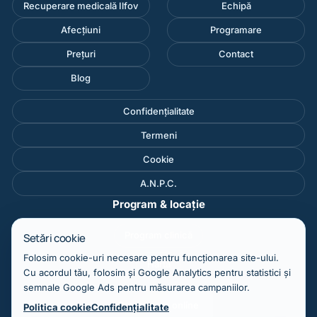
Recuperare medicală Ilfov
Echipă
Afecțiuni
Programare
Prețuri
Contact
Blog
Confidențialitate
Termeni
Cookie
A.N.P.C.
Program & locație
Program clinică
Setări cookie
Folosim cookie-uri necesare pentru funcționarea site-ului.
Hartă
Cu acordul tău, folosim și Google Analytics pentru statistici și
semnale Google Ads pentru măsurarea campaniilor.
Programare online
Politica cookie
Confidențialitate