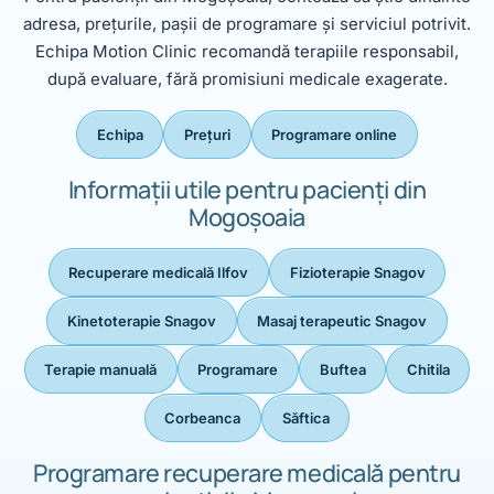
adresa, prețurile, pașii de programare și serviciul potrivit.
Echipa Motion Clinic recomandă terapiile responsabil,
după evaluare, fără promisiuni medicale exagerate.
Echipa
Prețuri
Programare online
Informații utile pentru pacienți din
Mogoșoaia
Recuperare medicală Ilfov
Fizioterapie Snagov
Kinetoterapie Snagov
Masaj terapeutic Snagov
Terapie manuală
Programare
Buftea
Chitila
Corbeanca
Săftica
Programare recuperare medicală pentru