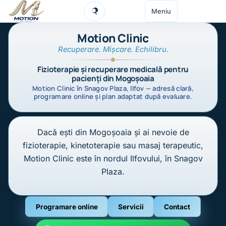
Sari la conținut
Meniu
Caută
Motion Clinic
Recuperare. Mișcare. Echilibru.
Fizioterapie și recuperare medicală pentru
pacienți din Mogoșoaia
Motion Clinic în Snagov Plaza, Ilfov — adresă clară,
programare online și plan adaptat după evaluare.
Dacă ești din Mogoșoaia și ai nevoie de
fizioterapie, kinetoterapie sau masaj terapeutic,
Motion Clinic este în nordul Ilfovului, în Snagov
Plaza.
Programare online
Servicii
Contact