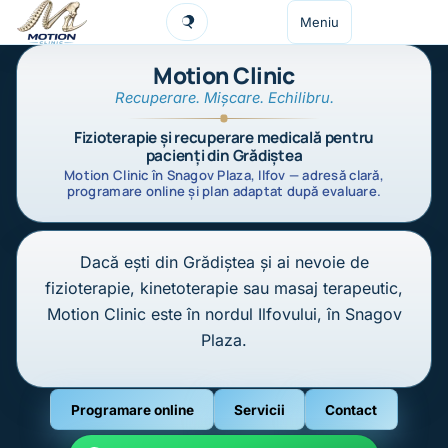
Sari la conținut
Meniu
Caută
Motion Clinic
Recuperare. Mișcare. Echilibru.
Fizioterapie și recuperare medicală pentru
pacienți din Grădiștea
Motion Clinic în Snagov Plaza, Ilfov — adresă clară,
programare online și plan adaptat după evaluare.
Dacă ești din Grădiștea și ai nevoie de
fizioterapie, kinetoterapie sau masaj terapeutic,
Motion Clinic este în nordul Ilfovului, în Snagov
Plaza.
Programare online
Servicii
Contact