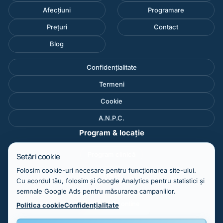
Afecțiuni
Programare
Prețuri
Contact
Blog
Confidențialitate
Termeni
Cookie
A.N.P.C.
Program & locație
Program clinică
Setări cookie
Folosim cookie-uri necesare pentru funcționarea site-ului.
Hartă
Cu acordul tău, folosim și Google Analytics pentru statistici și
semnale Google Ads pentru măsurarea campaniilor.
Programare online
Politica cookie
Confidențialitate