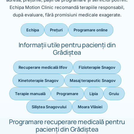
Echipa Motion Clinic recomandă terapiile responsabil,
după evaluare, fără promisiuni medicale exagerate.
Echipa
Prețuri
Programare online
Informații utile pentru pacienți din
Grădiștea
Recuperare medicală Ilfov
Fizioterapie Snagov
Kinetoterapie Snagov
Masaj terapeutic Snagov
Terapie manuală
Programare
Lipia
Gruiu
Siliștea Snagovului
Moara Vlăsiei
Programare recuperare medicală pentru
pacienți din Grădiștea